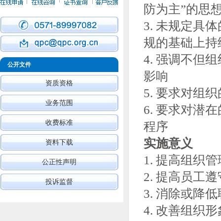
防为主”的思
3. 未规定
规的基础上持
4. 强调不
公开文件
影响
资质资格
5. 要求对组
业务范围
6. 要求对
收费标准
程序
实施意义
资料下载
1. 提高组
公正性声明
2. 提高员
投诉监督
3. 消除或降
4. 改善组